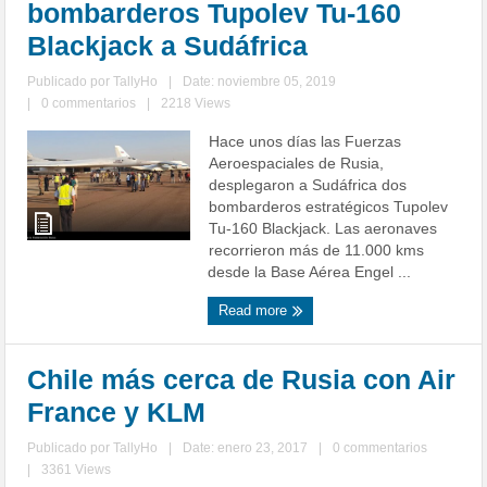
bombarderos Tupolev Tu-160
Blackjack a Sudáfrica
Publicado por
TallyHo
|
Date: noviembre 05, 2019
|
0 commentarios
|
2218 Views
Hace unos días las Fuerzas
Aeroespaciales de Rusia,
desplegaron a Sudáfrica dos
bombarderos estratégicos Tupolev
Tu-160 Blackjack. Las aeronaves
recorrieron más de 11.000 kms
desde la Base Aérea Engel ...
Read more
Chile más cerca de Rusia con Air
France y KLM
Publicado por
TallyHo
|
Date: enero 23, 2017
|
0 commentarios
|
3361 Views