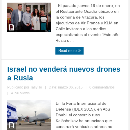
El pasado jueves 19 de enero, en
el Restaurante Osadía ubicado en
la comuna de Vitacura, los
ejecutivos de Air France y KLM en
Chile invitaron a los medios
especializados al evento "Este año
Rusia s ...
Read more
Israel no venderá nuevos drones
a Rusia
Publicado por
TallyHo
|
Date: marzo 06, 2015
|
0 commentarios
|
4156 Views
En la Feria Internacional de
Defensa (IDEX 2015), en Abu
Dhabi, el consorcio ruso
Kaláshnikov ha anunciado que
construirá vehículos aéreos no