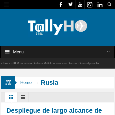
Menu
rance-KLM anuncia a Guilhem Mallet como nuevo Director General para América Latina
00 de Bombardier establece un nuevo récord de velocidad entre Los Ángeles y Farnborough
Rusia
Home
Despliegue de largo alcance de