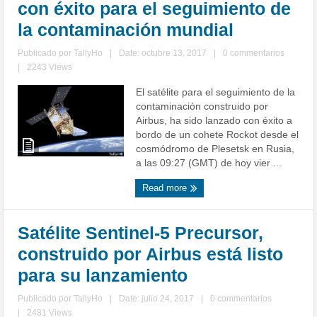
con éxito para el seguimiento de
la contaminación mundial
Publicado por
TallyHo
|
Date: octubre 13, 2017
|
0 commentarios
|
2243 Views
El satélite para el seguimiento de la
contaminación construido por
Airbus, ha sido lanzado con éxito a
bordo de un cohete Rockot desde el
cosmódromo de Plesetsk en Rusia,
a las 09:27 (GMT) de hoy vier ...
Read more
Satélite Sentinel-5 Precursor,
construido por Airbus está listo
para su lanzamiento
Publicado por
TallyHo
|
Date: julio 24, 2017
|
0 commentarios
|
2481 Views