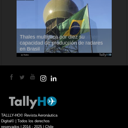
em
Thales multiplica por diez su
Ampli
ral
capacidad de producción de radares
vuelo
en Brasil
A350
TALLLY-HO© Revista Aeronáutica
Digital© | Todos los derechos
reservados | 2014 - 2025 | Chile