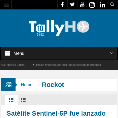
Menu
mérica Latina
Thales multiplica por diez su capacidad de producción de radares en B
 Ángeles y Farnborough, Reino Unido
Airbus U030 Flexrotor inicia sus operaciones 
Rockot
Home
Satélite Sentinel-5P fue lanzado