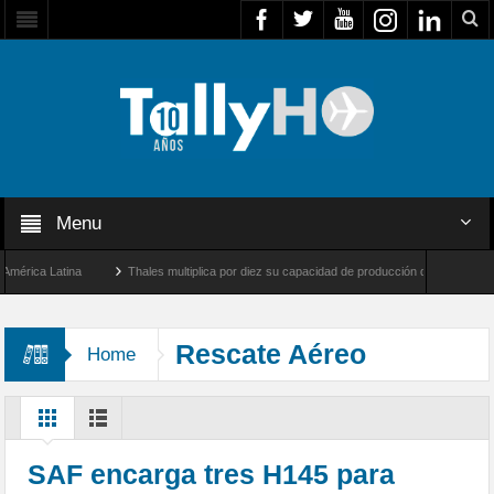
Menu
ca Latina
Thales multiplica por diez su capacidad de producción de radares en Brasi
eles y Farnborough, Reino Unido
Airbus U030 Flexrotor inicia sus operaciones con 
Rescate Aéreo
Home
SAF encarga tres H145 para