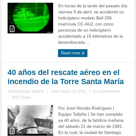
En horas de la tarde del pasado día
viernes 9 de abril, se accidentó un
helicóptero modelo Bell 206
matrícula CC-AUJ, con cinco
personas de un helicóptero
accidentado a 15 kilómetros de la
desembocadu ...
Read more
40 años del rescate aéreo en el
incendio de la Torre Santa María
Publicado por
TallyHo
|
Date: marzo 23, 2021
|
0 commentarios
|
5007 Views
Por José Nicolás Rodríguez |
Equipo TallyHo | Se han cumplido
ya 40 años, de la fatídica mañana
del sábado 21 de marzo de 1981.
En la cual, la ciudad de Santiago