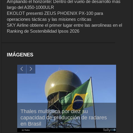
Ampliando el horizonte: Dentro del vuelo de desarrollo más
largo del A350-1000ULR
EKOLOT presentó ZEUS PHOENIX PX-100 para
operaciones tácticas y las misiones críticas
SKY Airline obtiene el primer lugar entre las aerolíneas en el
Ranking de Sostenibilidad Ipsos 2026
IMÁGENES
em
Thales multiplica por diez su
Ampli
ral
capacidad de producción de radares
vuelo
en Brasil
A350