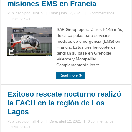
misiones EMS en Francia
Publicado por
TallyHo
|
Date: junio 17, 2021
|
0 commentarios
|
1585 Views
SAF Group operará tres H145 más,
de cinco palas para servicios
médicos de emergencia (EMS) en
Francia. Estos tres helicópteros
tendrán su base en Grenoble,
Valence y Montpellier.
Complementarán los tr ...
Read more
Exitoso rescate nocturno realizó
la FACH en la región de Los
Lagos
Publicado por
TallyHo
|
Date: abril 12, 2021
|
0 commentarios
|
2780 Views