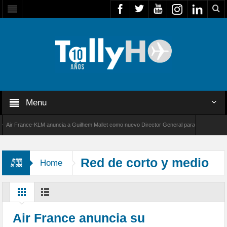
Menu
r France-KLM anuncia a Guilhem Mallet como nuevo Director General para América Latina
 8000 de Bombardier establece un nuevo récord de velocidad entre Los Ángeles y Farnborou
Red de corto y medio
Home
alcance
Air France anuncia su