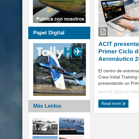
Papel Digital
ACIT presenta
Primer Ciclo 
Aeronáutico 
El centro de entrena
Crew Initial Training
presentando un Prime
junio 08, 2020
| by
Tall
Read more
Más Leídos