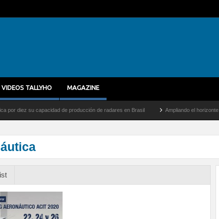
VIDEOS TALLYHO
MAGAZINE
iez su capacidad de producción de radares en Brasil
Ampliando el horizonte: Dentro 
áutica
ist