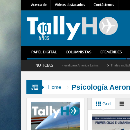
Acerca de
Videos destacados
Contáctenos
PAPEL DIGITAL
COLUMNISTAS
EFEMÉRIDES
NOTICIAS
em Mallet como nuevo Director General para América Latina
Thales multiplica por d
Psicología Aeron
Home
Grid
L