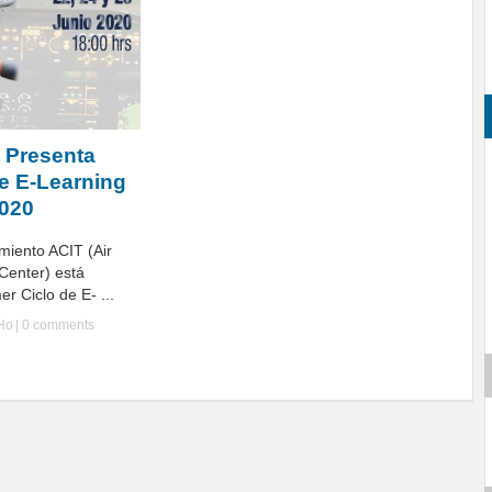
 Presenta
de E-Learning
2020
miento ACIT (Air
 Center) está
r Ciclo de E- ...
yHo
|
0 comments