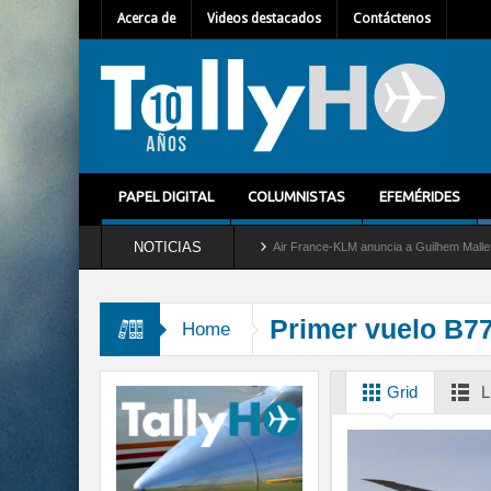
Acerca de
Videos destacados
Contáctenos
PAPEL DIGITAL
COLUMNISTAS
EFEMÉRIDES
NOTICIAS
ira del servicio al C-2 Greyhound
Air France-KLM anuncia a Guilhem Mallet como nu
Primer vuelo B7
Home
Grid
L