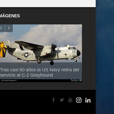
MÁGENES
Air France-KLM anuncia a Guilhem
Thales multipl
Tras casi 60 años la US Navy retira del
Mallet como nuevo Director General
capacidad de 
servicio al C-2 Greyhound
para América Latina
en Brasil