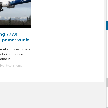
ing 777X
o primer vuelo
de el anunciado para
bado 23 de enero
como la ...
yHo
|
0 comments