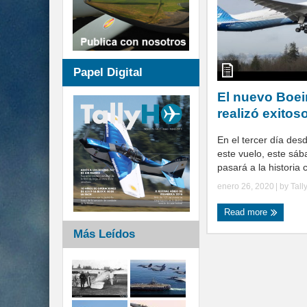
Papel Digital
El nuevo Boe
realizó exitos
En el tercer día des
este vuelo, este sá
pasará a la historia 
enero 26, 2020
| by
Tall
Read more
Más Leídos