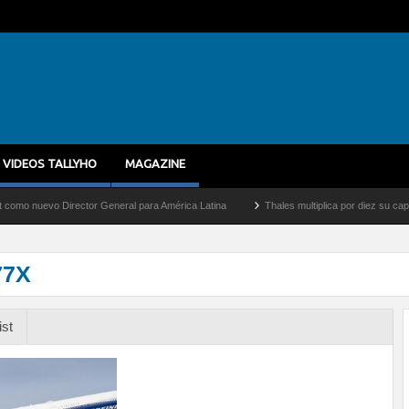
VIDEOS TALLYHO
MAGAZINE
evo Director General para América Latina
Thales multiplica por diez su capacidad d
77X
ist