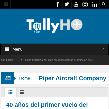
Menu
Latina
Thales multiplica por diez su capacidad de producción de radares en Brasil
s y Farnborough, Reino Unido
Airbus U030 Flexrotor inicia sus operaciones con la 
Piper Aircraft Company
Home
40 años del primer vuelo del