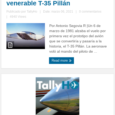
venerable T-35 Pillán
Publicado por
TallyHo
|
Date: marzo 06, 2021
|
0 commentarios
|
4940 Views
Por Antonio Segovia R |Un 6 de
marzo de 1981 alzaba el vuelo por
primera vez el prototipo del avión
que se convertiría y pasaría a la
historia, el T-35 Pillán. La aeronave
voló al mando del piloto de ...
Read more