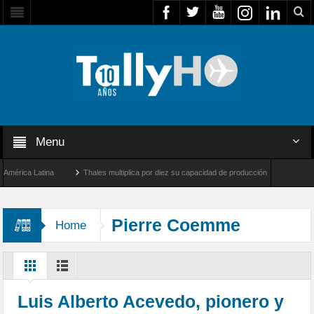
Menu
ica Latina
Thales multiplica por diez su capacidad de producción de radares en Bras
geles y Farnborough, Reino Unido
Airbus U030 Flexrotor inicia sus operaciones con
Pierre Coemme
Home
Luis Alberto Acevedo, pionero y