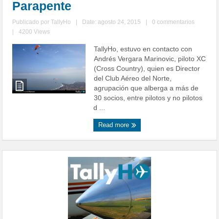
Parapente
Publicado por
TallyHo
|
Date: agosto 24, 2015
|
0 commentarios
|
4200 Views
TallyHo, estuvo en contacto con
Andrés Vergara Marinovic, piloto XC
(Cross Country), quien es Director
del Club Aéreo del Norte,
agrupación que alberga a más de
30 socios, entre pilotos y no pilotos
d ...
Read more