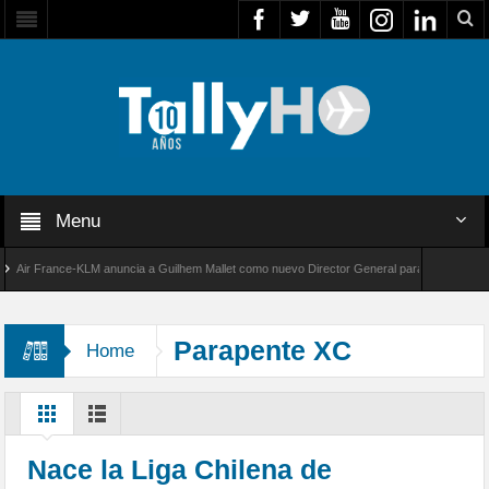
Menu
r France-KLM anuncia a Guilhem Mallet como nuevo Director General para América Latina
 8000 de Bombardier establece un nuevo récord de velocidad entre Los Ángeles y Farnboro
Parapente XC
Home
Nace la Liga Chilena de