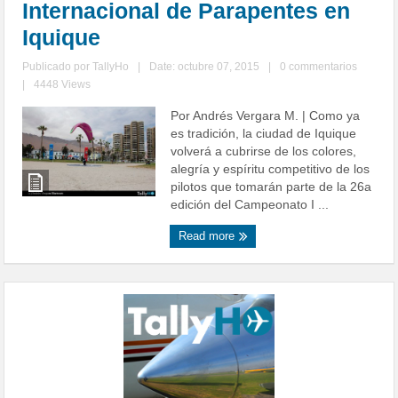
Internacional de Parapentes en
Iquique
Publicado por
TallyHo
|
Date: octubre 07, 2015
|
0 commentarios
|
4448 Views
Por Andrés Vergara M. | Como ya
es tradición, la ciudad de Iquique
volverá a cubrirse de los colores,
alegría y espíritu competitivo de los
pilotos que tomarán parte de la 26a
edición del Campeonato I ...
Read more