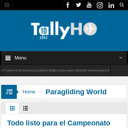
Menu
rance-KLM anuncia a Guilhem Mallet como nuevo Director General para América Latina
00 de Bombardier establece un nuevo récord de velocidad entre Los Ángeles y Farnborough
Paragliding World
Home
Championship
Todo listo para el Campeonato