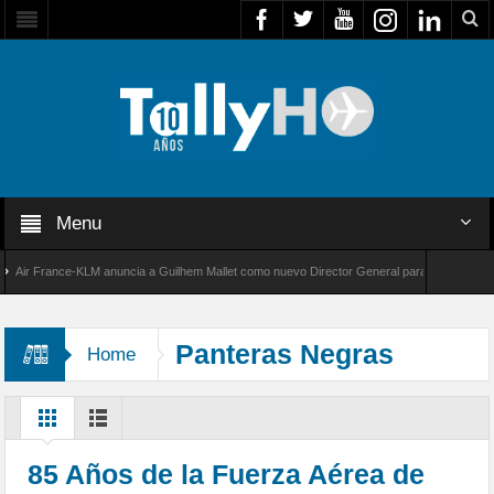
Menu
r France-KLM anuncia a Guilhem Mallet como nuevo Director General para América Latina
 8000 de Bombardier establece un nuevo récord de velocidad entre Los Ángeles y Farnboro
Panteras Negras
Home
85 Años de la Fuerza Aérea de