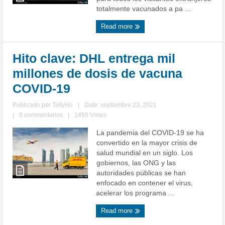
totalmente vacunados a pa ...
Read more
Hito clave: DHL entrega mil
millones de dosis de vacuna
COVID-19
Publicado por
TallyHo
|
Date: septiembre 23, 2021
|
0 commentarios
|
1450 Views
La pandemia del COVID-19 se ha
convertido en la mayor crisis de
salud mundial en un siglo. Los
gobiernos, las ONG y las
autoridades públicas se han
enfocado en contener el virus,
acelerar los programa ...
Read more