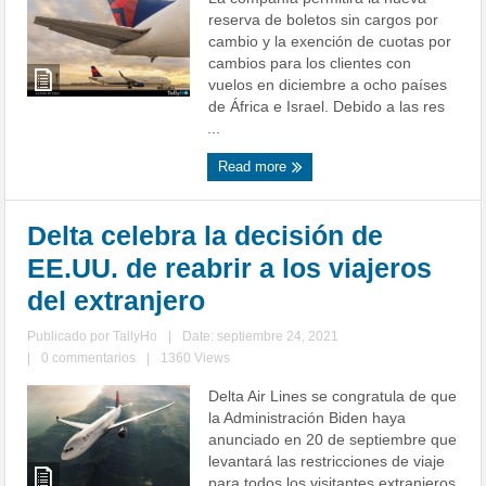
reserva de boletos sin cargos por
cambio y la exención de cuotas por
cambios para los clientes con
vuelos en diciembre a ocho países
de África e Israel. Debido a las res
...
Read more
Delta celebra la decisión de
EE.UU. de reabrir a los viajeros
del extranjero
Publicado por
TallyHo
|
Date: septiembre 24, 2021
|
0 commentarios
|
1360 Views
Delta Air Lines se congratula de que
la Administración Biden haya
anunciado en 20 de septiembre que
levantará las restricciones de viaje
para todos los visitantes extranjeros