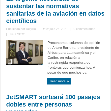
sustentar las normativas
sanitarias de la aviación en datos
científicos
Publicado por
TallyHo
|
Date: julio 26, 2021
|
0 commentarios
|
1437 Views
Presentamos columna de opinión
de Arturo Barreira, presidente de
Airbus para Latinoamérica y el
Caribe, en relación a
la restringida reapertura de
fronteras que comienza hoy. A
pesar de que muchos paí ...
Read more
JetSMART sorteará 100 pasajes
dobles entre personas