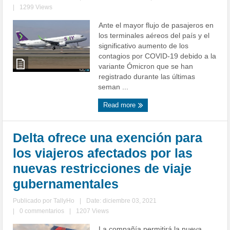
|
1299 Views
Ante el mayor flujo de pasajeros en
los terminales aéreos del país y el
significativo aumento de los
contagios por COVID-19 debido a la
variante Ómicron que se han
registrado durante las últimas
seman ...
Read more
Delta ofrece una exención para
los viajeros afectados por las
nuevas restricciones de viaje
gubernamentales
Publicado por
TallyHo
|
Date: diciembre 03, 2021
|
0 commentarios
|
1207 Views
La compañía permitirá la nueva