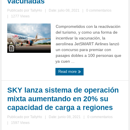
vacunadas
Publicado por
TallyHo
|
Date: julio 08, 2021
|
0 commentarios
|
1277 Views
Comprometidos con la reactivación
del turismo, y como una forma de
incentivar la vacunación, la
aerolínea JetSMART Airlines lanzó
un concurso para premiar con
pasajes dobles a 100 personas que
ya cuen ...
Read more
SKY lanza sistema de operación
mixta aumentando en 20% su
capacidad de carga a regiones
Publicado por
TallyHo
|
Date: junio 08, 2021
|
0 commentarios
|
1597 Views