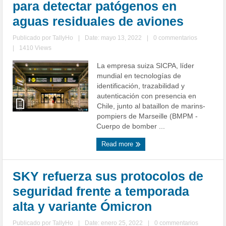
para detectar patógenos en
aguas residuales de aviones
Publicado por
TallyHo
|
Date: mayo 13, 2022
|
0 commentarios
|
1410 Views
La empresa suiza SICPA, líder
mundial en tecnologías de
identificación, trazabilidad y
autenticación con presencia en
Chile, junto al bataillon de marins-
pompiers de Marseille (BMPM -
Cuerpo de bomber ...
Read more
SKY refuerza sus protocolos de
seguridad frente a temporada
alta y variante Ómicron
Publicado por
TallyHo
|
Date: enero 25, 2022
|
0 commentarios