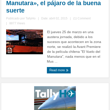
Manutara», el pájaro de la buena
suerte
Publicado por
TallyHo
|
Date: abril 02, 2015
|
(1) Comment
|
8877 Views
El jueves 25 de marzo en una
austera jornada, debido a los
sucesos que acontecen en la zona
norte, se realizó la Avant Premiere
de la película chilena "El Vuelo del
Manutara", nada menos que en el
Mus ...
Read more