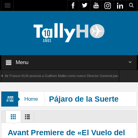
Menu
r France-KLM anuncia a Guilhem Mallet como nuevo Director General para América Latina
 8000 de Bombardier establece un nuevo récord de velocidad entre Los Ángeles y Farnboro
Pájaro de la Suerte
Home
Avant Premiere de «El Vuelo del