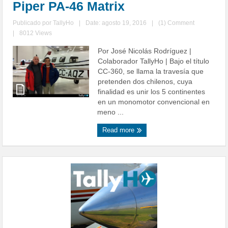
Piper PA-46 Matrix
Publicado por
TallyHo
|
Date: agosto 19, 2016
|
(1) Comment
|
8012 Views
Por José Nicolás Rodríguez |
Colaborador TallyHo | Bajo el título
CC-360, se llama la travesía que
pretenden dos chilenos, cuya
finalidad es unir los 5 continentes
en un monomotor convencional en
meno ...
Read more