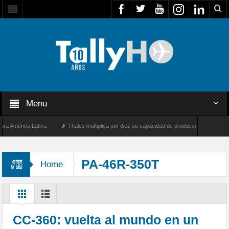
Menu
mérica Latina
Thales multiplica por diez su capacidad de producción de radares en B
 Ángeles y Farnborough, Reino Unido
Airbus U030 Flexrotor inicia sus operaciones 
PA-46R-350T
Home
CC-360: vuelta al mundo en un