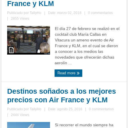
France y KLM
Publicado por
TallyHo
|
Date: marzo 02, 2018
|
0 commentarios
|
2855 Views
El día 27 de febrero se realizó en el
cocktail club María Callas en
Vitacura un ameno evento de Air
France y KLM, en el cual se dieron
a conocer a los medios las
novedades que ofrecerán dichas
aerolín ...
Read more
Destinos soñados a los mejores
precios con Air France y KLM
Publicado por
TallyHo
|
Date: agosto 25, 2016
|
0 commentarios
|
2444 Views
Si recorrer el mundo siempre ha