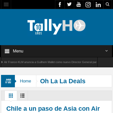
Menu
r France-KLM anuncia a Guilhem Mallet como nuevo Director General para América Latina
 8000 de Bombardier establece un nuevo récord de velocidad entre Los Ángeles y Farnboro
Oh La La Deals
Home
Chile a un paso de Asia con Air