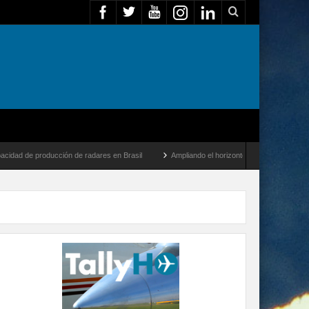
e producción de radares en Brasil
Ampliando el horizonte: Dentro del vuelo de desa