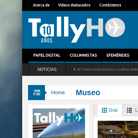
Acerca de
Videos destacados
Contáctenos
PAPEL DIGITAL
COLUMNISTAS
EFEMÉRIDES
NOTICIAS
tira del servicio al C-2 Greyhound
Air France-KLM anuncia a Guilhem Mallet como nu
Museo
Home
Grid
L