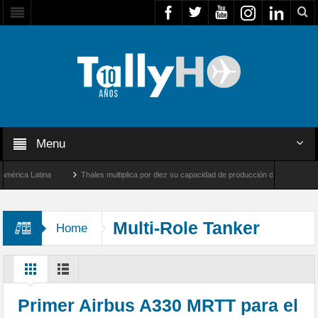
Menu
ca Latina
Thales multiplica por diez su capacidad de producción de radares en Brasi
eles y Farnborough, Reino Unido
Airbus U030 Flexrotor inicia sus operaciones con 
Multi-Role Tanker
Home
Transport
Primer Airbus A330 MRTT para el