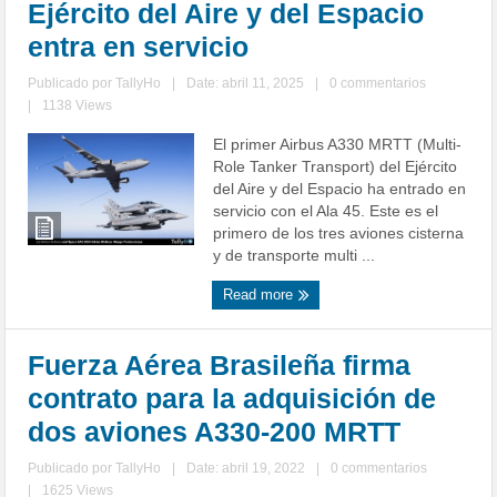
Ejército del Aire y del Espacio
entra en servicio
Publicado por
TallyHo
|
Date: abril 11, 2025
|
0 commentarios
|
1138 Views
El primer Airbus A330 MRTT (Multi-
Role Tanker Transport) del Ejército
del Aire y del Espacio ha entrado en
servicio con el Ala 45. Este es el
primero de los tres aviones cisterna
y de transporte multi ...
Read more
Fuerza Aérea Brasileña firma
contrato para la adquisición de
dos aviones A330-200 MRTT
Publicado por
TallyHo
|
Date: abril 19, 2022
|
0 commentarios
|
1625 Views