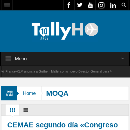
Menu
France-KLM anuncia a Guilhem Mallet como nuevo Director General para América Latina
000 de Bombardier establece un nuevo récord de velocidad entre Los Ángeles y Farnboroug
MOQA
Home
CEMAE segundo día «Congreso