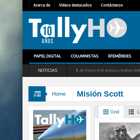
Acerca de
Videos destacados
Contáctenos
PAPEL DIGITAL
COLUMNISTAS
EFEMÉRIDES
NOTICIAS
etira del servicio al C-2 Greyhound
Air France-KLM anuncia a Guilhem Mallet como 
Misión Scott
Home
Grid
L