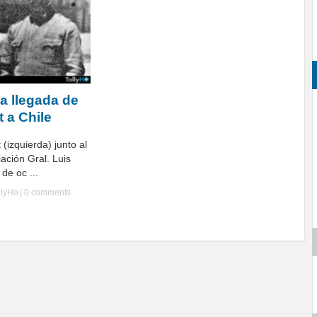
a llegada de
t a Chile
(izquierda) junto al
iación Gral. Luis
de oc ...
llyHo
|
0 comments