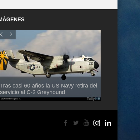
MÁGENES
Air France-KLM anuncia a Guilhem
Thales multipl
Tras casi 60 años la US Navy retira del
Mallet como nuevo Director General
capacidad de 
servicio al C-2 Greyhound
para América Latina
en Brasil