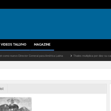
VIDEOS TALLYHO
MAGAZINE
nuevo Director General para América Latina
Thales multiplica por diez su capacidad
ist