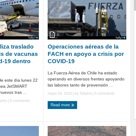
iza traslado
Operaciones aéreas de la
is de vacunas
FACH en apoyo a crisis por
d-19 dentro
COVID-19
La Fuerza Aérea de Chile ha estado
operando en diversos frentes apoyando
e este día lunes 22
las labores tanto de prevensión ...
línea JetSMART
nuevos tras ...
mayo 26, 2020
| by
TallyHo
|
0 comments
llyHo
|
0 comments
Read more