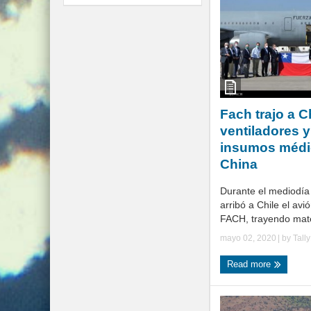
Fach trajo a C
ventiladores y
insumos médi
China
Durante el mediodía
arribó a Chile el avi
FACH, trayendo mater
mayo 02, 2020
| by
Tall
Read more