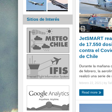
Sitios de Interés
JetSMART real
de 17.550 dos
contra el Covi
de Chile
Durante la mañana d
de febrero, la aero
realizó una serie de 
febrero 22, 2021
| by
Ta
Read more