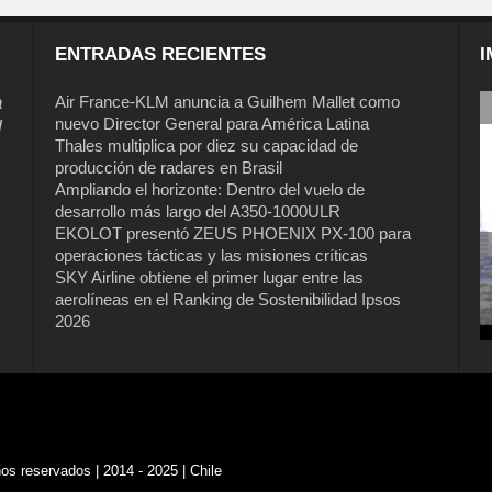
ENTRADAS RECIENTES
I
a
Air France-KLM anuncia a Guilhem Mallet como
nuevo Director General para América Latina
l
Thales multiplica por diez su capacidad de
producción de radares en Brasil
Ampliando el horizonte: Dentro del vuelo de
desarrollo más largo del A350-1000ULR
EKOLOT presentó ZEUS PHOENIX PX-100 para
operaciones tácticas y las misiones críticas
Air France-KLM anuncia a Guilhem
SKY Airline obtiene el primer lugar entre las
Mallet como nuevo Director General
aerolíneas en el Ranking de Sostenibilidad Ipsos
para América Latina
2026
s reservados | 2014 - 2025 | Chile