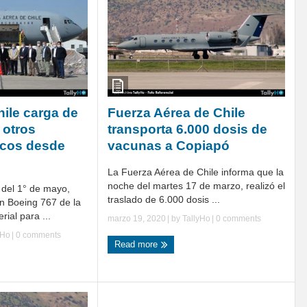
hile carga de
Fuerza Aérea de Chile
 otros
transporta 6.000 dosis de
cos desde
vacunas a Copiapó
La Fuerza Aérea de Chile informa que la
noche del martes 17 de marzo, realizó el
 del 1° de mayo,
traslado de 6.000 dosis ...
ón Boeing 767 de la
ial para ...
marzo 19, 2020
| by
TallyHo
|
0 comments
yHo
|
0 comments
Read more