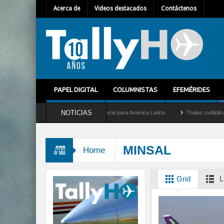
Acerca de
Videos destacados
Contáctenos
PAPEL DIGITAL
COLUMNISTAS
EFEMÉRIDES
NOTICIAS
et como nuevo Director General para América Latina
Thales multiplica por diez su c
MINSAL
Home
Grid
L