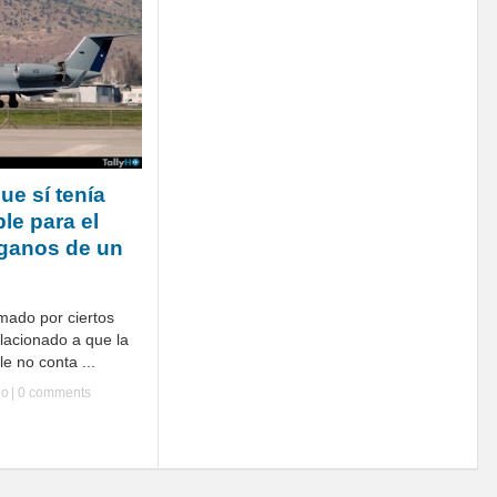
ue sí tenía
le para el
rganos de un
mado por ciertos
lacionado a que la
e no conta ...
Ho
|
0 comments