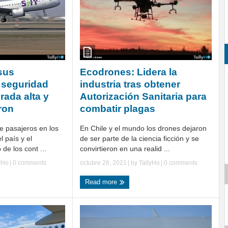
sus
Ecodrones: Lidera la
 seguridad
industria tras obtener
rada alta y
Autorización Sanitaria para
ron
combatir plagas
de pasajeros en los
En Chile y el mundo los drones dejaron
l país y el
de ser parte de la ciencia ficción y se
 de los cont ...
convirtieron en una realid ...
yHo
|
0 comments
octubre 26, 2021
| by
TallyHo
|
0 comments
Read more