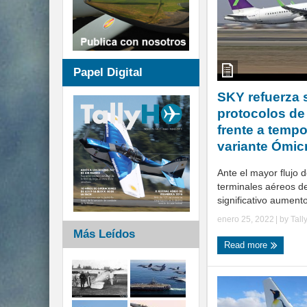
Papel Digital
SKY refuerza 
protocolos de
frente a tempo
variante Ómic
Ante el mayor flujo 
terminales aéreos de
significativo aumento
enero 25, 2022
| by
Tall
Más Leídos
Read more