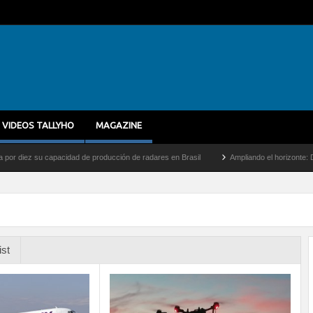
VIDEOS TALLYHO
MAGAZINE
apacidad de producción de radares en Brasil
Ampliando el horizonte: Dentro del vuel
ist