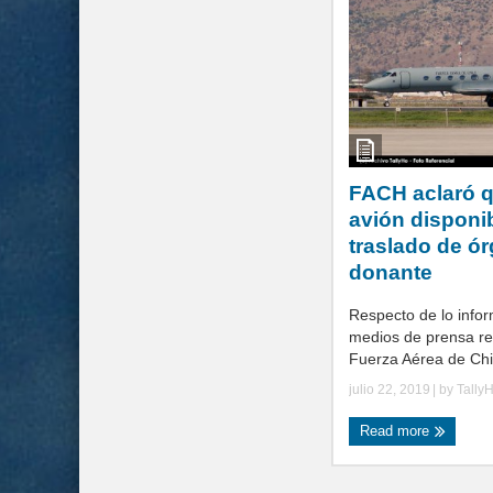
FACH aclaró q
avión disponib
traslado de ó
donante
Respecto de lo infor
medios de prensa re
Fuerza Aérea de Chil
julio 22, 2019
| by
Tally
Read more