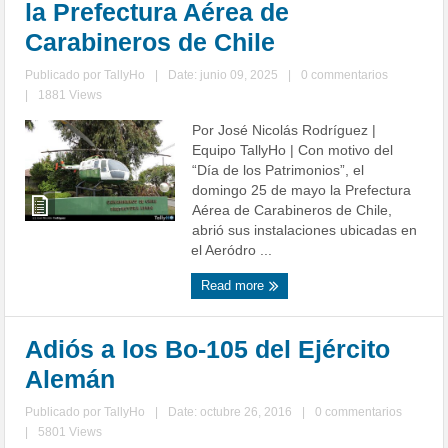
la Prefectura Aérea de
Carabineros de Chile
Publicado por
TallyHo
|
Date: junio 09, 2025
|
0 commentarios
|
1881 Views
Por José Nicolás Rodríguez |
Equipo TallyHo | Con motivo del
“Día de los Patrimonios”, el
domingo 25 de mayo la Prefectura
Aérea de Carabineros de Chile,
abrió sus instalaciones ubicadas en
el Aeródro ...
Read more
Adiós a los Bo-105 del Ejército
Alemán
Publicado por
TallyHo
|
Date: octubre 26, 2016
|
0 commentarios
|
5801 Views