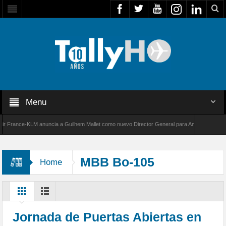
Menu
rance-KLM anuncia a Guilhem Mallet como nuevo Director General para América Latina
00 de Bombardier establece un nuevo récord de velocidad entre Los Ángeles y Farnborough
MBB Bo-105
Home
Jornada de Puertas Abiertas en