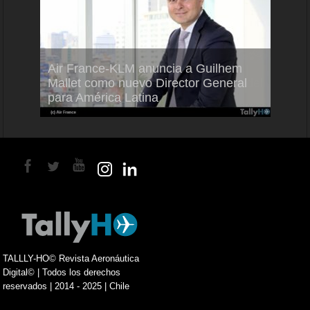
Air France-KLM anuncia a Guilhem
Thale
ra del
Mallet como nuevo Director General
capac
para América Latina
en Br
TALLLY-HO© Revista Aeronáutica
Digital© | Todos los derechos
reservados | 2014 - 2025 | Chile