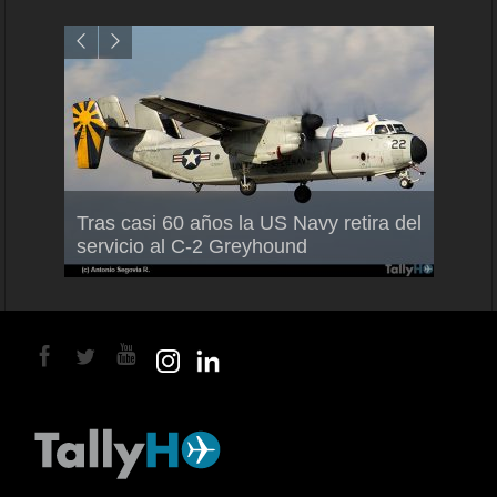
Air F
Tras casi 60 años la US Navy retira del
Malle
servicio al C-2 Greyhound
para 