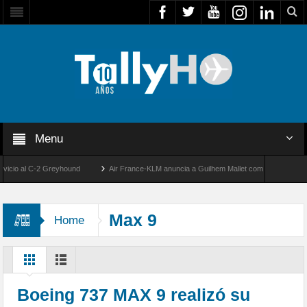
Menu
io al C-2 Greyhound
Air France-KLM anuncia a Guilhem Mallet como nuevo Director G
e II de la FACH
Global 8000 de Bombardier establece un nuevo récord de velocidad
Max 9
Home
Boeing 737 MAX 9 realizó su