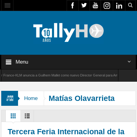
Menu
rance-KLM anuncia a Guilhem Mallet como nuevo Director General para América Latina
00 de Bombardier establece un nuevo récord de velocidad entre Los Ángeles y Farnborough
Matías Olavarrieta
Home
Tercera Feria Internacional de la