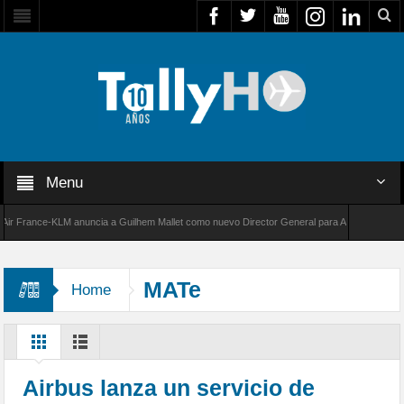
Menu
France-KLM anuncia a Guilhem Mallet como nuevo Director General para América Latina
000 de Bombardier establece un nuevo récord de velocidad entre Los Ángeles y Farnboroug
MATe
Home
Airbus lanza un servicio de