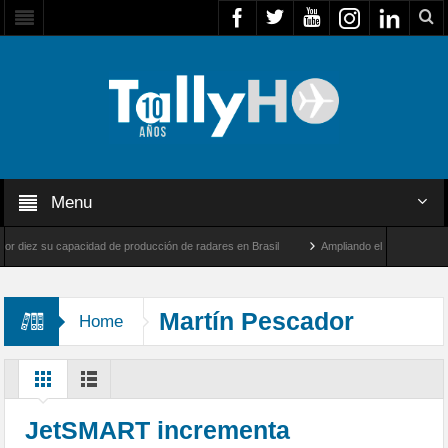
Menu
 diez su capacidad de producción de radares en Brasil
Ampliando el horizonte: Dentr
Airbus U030 Flexrotor inicia sus operaciones con la Agencia Europea de Seguridad Maríti
Martín Pescador
Home
JetSMART incrementa