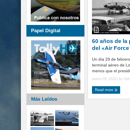
Papel Digital
60 años de la 
del «Air Force
Un día 29 de febrero
terminal aéreo de Lo
menos que el preside
marzo 05, 2020
| by
Tal
Read more
Más Leídos