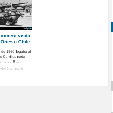
primera visita
 One» a Chile
 de 1960 llegaba al
s Cerrillos nada
nte de E ...
lyHo
|
0 comments