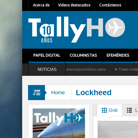
Acerca de
Videos destacados
Contáctenos
PAPEL DIGITAL
COLUMNISTAS
EFEMÉRIDES
NOTICIAS
lhem Mallet como nuevo Director General para América Latina
Thales multiplica por
Lockheed
Home
Grid
L