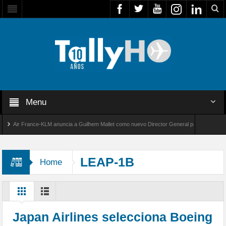
Menu
Air France-KLM anuncia a Guilhem Mallet como nuevo Director General para América Latina
al 8000 de Bombardier establece un nuevo récord de velocidad entre Los Ángeles y Farnbo
LEAP-1B
Home
Japan Airlines selecciona Boeing