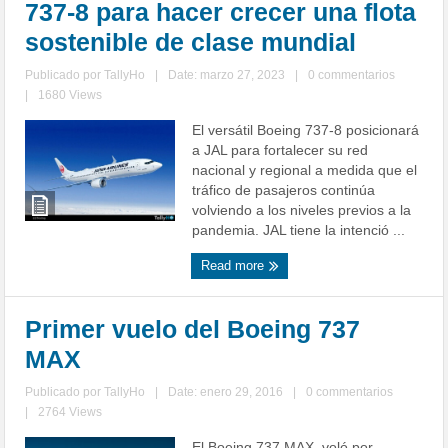
737-8 para hacer crecer una flota
sostenible de clase mundial
Publicado por
TallyHo
|
Date: marzo 27, 2023
|
0 commentarios
|
1680 Views
El versátil Boeing 737-8 posicionará
a JAL para fortalecer su red
nacional y regional a medida que el
tráfico de pasajeros continúa
volviendo a los niveles previos a la
pandemia. JAL tiene la intenció ...
Read more
Primer vuelo del Boeing 737
MAX
Publicado por
TallyHo
|
Date: enero 29, 2016
|
0 commentarios
|
2764 Views
El Boeing 737 MAX, voló por