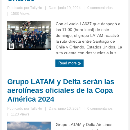
Publicado por
TallyHo
|
Date: junio 19, 2024
|
0 commentarios
|
1500 Views
Con el vuelo LA637 que despegó a
las 11:00 (hora local) de este
domingo, el grupo LATAM reactivó
la ruta directa entre Santiago de
Chile y Orlando, Estados Unidos. La
ruta cuenta con dos vuelos a la s ...
Read more
Grupo LATAM y Delta serán las
aerolíneas oficiales de la Copa
América 2024
Publicado por
TallyHo
|
Date: junio 10, 2024
|
0 commentarios
|
1123 Views
Grupo LATAM y Delta Air Lines