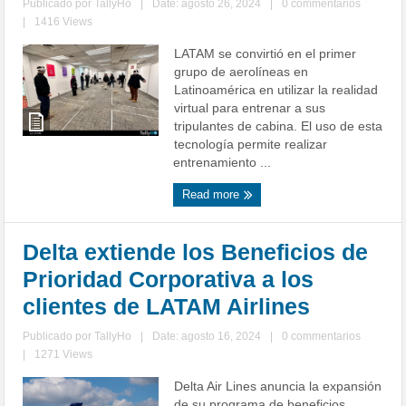
Publicado por
TallyHo
|
Date: agosto 26, 2024
|
0 commentarios
|
1416 Views
LATAM se convirtió en el primer
grupo de aerolíneas en
Latinoamérica en utilizar la realidad
virtual para entrenar a sus
tripulantes de cabina. El uso de esta
tecnología permite realizar
entrenamiento ...
Read more
Delta extiende los Beneficios de
Prioridad Corporativa a los
clientes de LATAM Airlines
Publicado por
TallyHo
|
Date: agosto 16, 2024
|
0 commentarios
|
1271 Views
Delta Air Lines anuncia la expansión
de su programa de beneficios