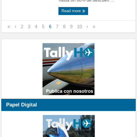
hasta un 80% de descuen ...
Read more
«
‹
2
3
4
5
6
7
8
9
10
›
»
Papel Digital