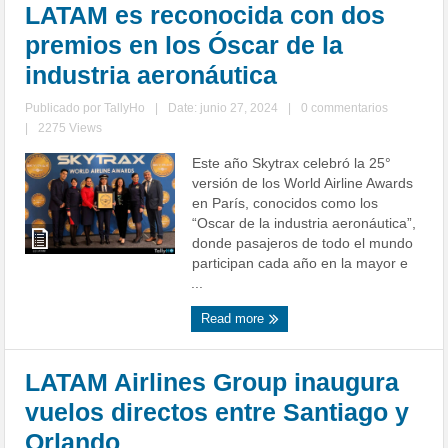
LATAM es reconocida con dos
premios en los Óscar de la
industria aeronáutica
Publicado por
TallyHo
|
Date: junio 27, 2024
|
0 commentarios
|
2275 Views
Este año Skytrax celebró la 25°
versión de los World Airline Awards
en París, conocidos como los
“Oscar de la industria aeronáutica”,
donde pasajeros de todo el mundo
participan cada año en la mayor e
...
Read more
LATAM Airlines Group inaugura
vuelos directos entre Santiago y
Orlando