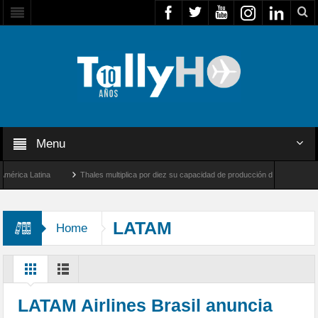
Menu
Latina
Thales multiplica por diez su capacidad de producción de radares en Brasil
s y Farnborough, Reino Unido
Airbus U030 Flexrotor inicia sus operaciones con la 
LATAM
Home
LATAM Airlines Brasil anuncia