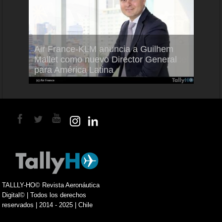
Air France-KLM anuncia a Guilhem
Thale
ra del
Mallet como nuevo Director General
capac
para América Latina
en Br
TALLLY-HO© Revista Aeronáutica
Digital© | Todos los derechos
reservados | 2014 - 2025 | Chile