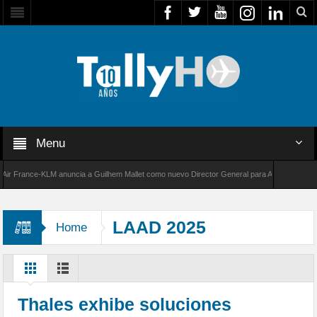
Menu
France-KLM anuncia a Guilhem Mallet como nuevo Director General para América Latina
000 de Bombardier establece un nuevo récord de velocidad entre Los Ángeles y Farnboroug
LAAD 2025
Home
Thales exhibe soluciones