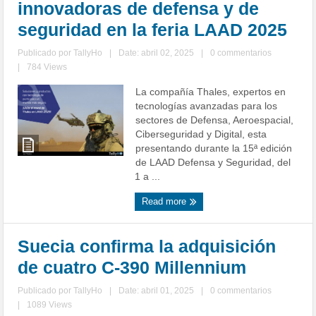
innovadoras de defensa y de
seguridad en la feria LAAD 2025
Publicado por
TallyHo
|
Date: abril 02, 2025
|
0 commentarios
|
784 Views
La compañía Thales, expertos en
tecnologías avanzadas para los
sectores de Defensa, Aeroespacial,
Ciberseguridad y Digital, esta
presentando durante la 15ª edición
de LAAD Defensa y Seguridad, del
1 a ...
Read more
Suecia confirma la adquisición
de cuatro C-390 Millennium
Publicado por
TallyHo
|
Date: abril 01, 2025
|
0 commentarios
|
1089 Views