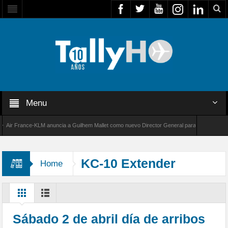
Menu
r France-KLM anuncia a Guilhem Mallet como nuevo Director General para América Latina
 8000 de Bombardier establece un nuevo récord de velocidad entre Los Ángeles y Farnboro
KC-10 Extender
Home
Sábado 2 de abril día de arribos