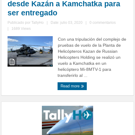
desde Kazán a Kamchatka para
ser entregado
Publicado por
TallyHo
|
Date: julio 03, 2020
|
0 commentarios
|
1689 Views
Con una tripulación del complejo de
pruebas de vuelo de la Planta de
Helicópteros Kazan de Russian
Helicopters Holding se realizó un
vuelo a Kamchatka en un
helicóptero Mi-8MTV-1 para
transferirlo al ...
Read more