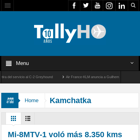
Menu
del servicio al C-2 Greyhound
Air France-KLM anuncia a Guilhem Mallet como nuevo 
ños de la llegada de los primeros F-5E Tigre II de la FACH
Kamchatka
Home
Mi-8MTV-1 voló más 8.350 kms