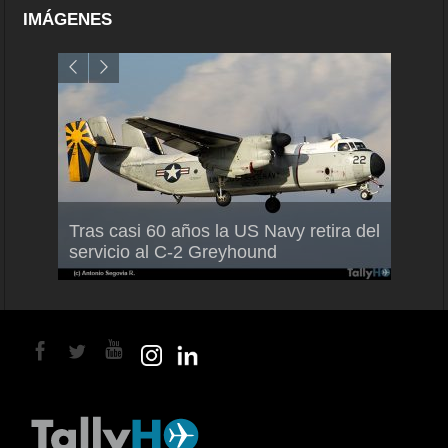
IMÁGENES
Air F
nio
Tras casi 60 años la US Navy retira del
Malle
servicio al C-2 Greyhound
para 