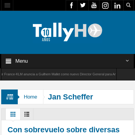
Menu
rance-KLM anuncia a Guilhem Mallet como nuevo Director General para América Latina
00 de Bombardier establece un nuevo récord de velocidad entre Los Ángeles y Farnborough
Jan Scheffer
Home
Con sobrevuelo sobre diversas