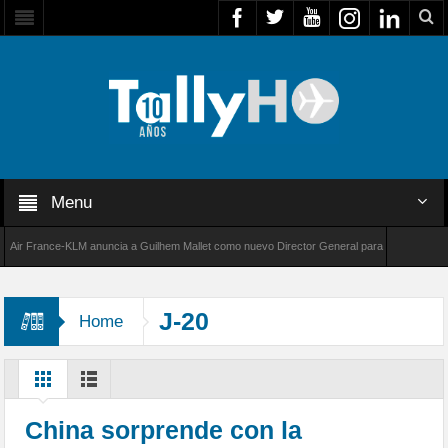
Menu
 France-KLM anuncia a Guilhem Mallet como nuevo Director General para América Latina
 8000 de Bombardier establece un nuevo récord de velocidad entre Los Ángeles y Farnborou
J-20
Home
China sorprende con la