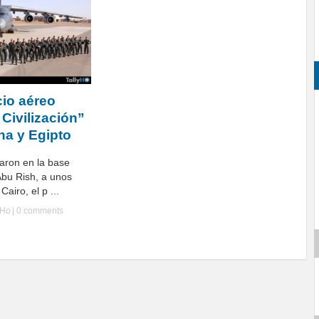
cio aéreo
 Civilización”
na y Egipto
zaron en la base
Abu Rish, a unos
airo, el p ...
yHo
|
0 comments