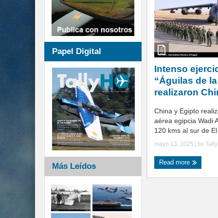
Papel Digital
Intenso ejerci
“Águilas de la
realizaron Chi
China y Egipto reali
aérea egipcia Wadi 
120 kms al sur de El C
mayo 13, 2025
| by
Tall
Read more
Más Leídos