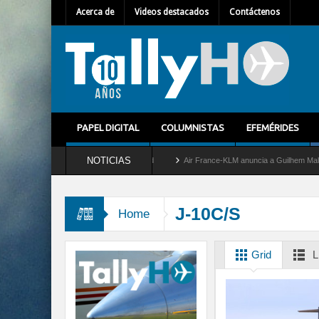
Acerca de
Videos destacados
Contáctenos
PAPEL DIGITAL
COLUMNISTAS
EFEMÉRIDES
NOTICIAS
etira del servicio al C-2 Greyhound
Air France-KLM anuncia a Guilhem Mallet como 
J-10C/S
Home
Grid
L