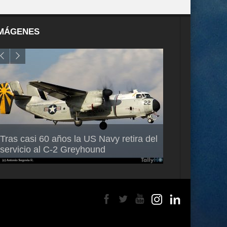
MÁGENES
Air France-KLM anuncia a Guilhem
Thales multipl
Tras casi 60 años la US Navy retira del
Mallet como nuevo Director General
capacidad de 
servicio al C-2 Greyhound
para América Latina
en Brasil