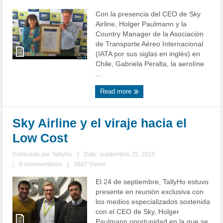
Con la presencia del CEO de Sky
Airline, Holger Paulmann y la
Country Manager de la Asociación
de Transporte Aéreo Internacional
(IATA por sus siglas en inglés) en
Chile, Gabriela Peralta, la aerolíne
...
Read more
Sky Airline y el viraje hacia el
Low Cost
Publicado por
TallyHo
|
Date: septiembre 25, 2015
|
0 commentarios
|
3687 Views
El 24 de septiembre, TallyHo estuvo
presente en reunión exclusiva con
los medios especializados sostenida
con el CEO de Sky, Holger
Paulmann oportunidad en la que se