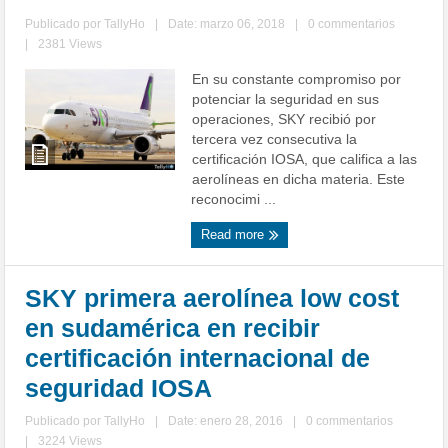
Publicado por
TallyHo
|
Date: marzo 06, 2018
|
0 commentarios
|
2381 Views
En su constante compromiso por
potenciar la seguridad en sus
operaciones, SKY recibió por
tercera vez consecutiva la
certificación IOSA, que califica a las
aerolíneas en dicha materia. Este
reconocimi ...
Read more
SKY primera aerolínea low cost
en sudamérica en recibir
certificación internacional de
seguridad IOSA
Publicado por
TallyHo
|
Date: enero 28, 2016
|
0 commentarios
|
3224 Views