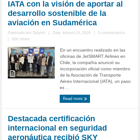
IATA con la visión de aportar al
desarrollo sostenible de la
aviación en Sudamérica
Publicado por
TallyHo
|
Date: febrero 24, 2026
|
0 commentarios
|
606 Views
En un encuentro realizado en las
oficinas de JetSMART Airlines en
Chile, la compañía anunció su
incorporación oficial como miembro
de la Asociación de Transporte
Aéreo Internacional (IATA), un paso
es ...
Read more
Destacada certificación
internacional en seguridad
aeronáutica recibió SKY