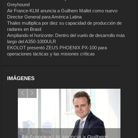
Greyhound
Air France-KLM anuncia a Guilhem Mallet como nuevo
Director General para América Latina
Thales multiplica por diez su capacidad de producción de
radares en Brasil
Ampliando el horizonte: Dentro del vuelo de desarrollo más
largo del A350-1000ULR
EKOLOT presentó ZEUS PHOENIX PX-100 para
operaciones tácticas y las misiones críticas
IMÁGENES
Air France-KLM anuncia a Guilhem
Thale