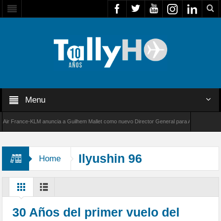
Menu
 France-KLM anuncia a Guilhem Mallet como nuevo Director General para América Latina
8000 de Bombardier establece un nuevo récord de velocidad entre Los Ángeles y Farnborou
Ilyushin 96
Home
30 Años del primer vuelo del