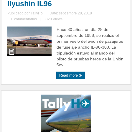
Ilyushin IL96
Publicado por
TallyHo
|
Date: septiembre 28, 2018
|
0 commentarios
|
3820 Views
Hace 30 años, un día 28 de
septiembre de 1988, se realizó el
primer vuelo del avión de pasajeros
de fuselaje ancho IL-96-300. La
tripulación estuvo al mando del
piloto de pruebas héroe de la Unión
Sov ...
Read more