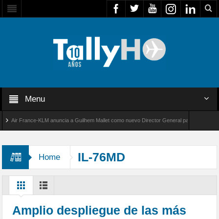
Menu
Air France-KLM anuncia a Guilhem Mallet como nuevo Director General para América Latina
al 8000 de Bombardier establece un nuevo récord de velocidad entre Los Ángeles y Farnbo
IL-76MD
Home
Amplio despliegue de las más