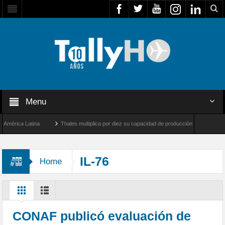
Menu
ca Latina
Thales multiplica por diez su capacidad de producción de radares en Brasi
eles y Farnborough, Reino Unido
Airbus U030 Flexrotor inicia sus operaciones con 
IL-76
Home
CONAF publicó evaluación de