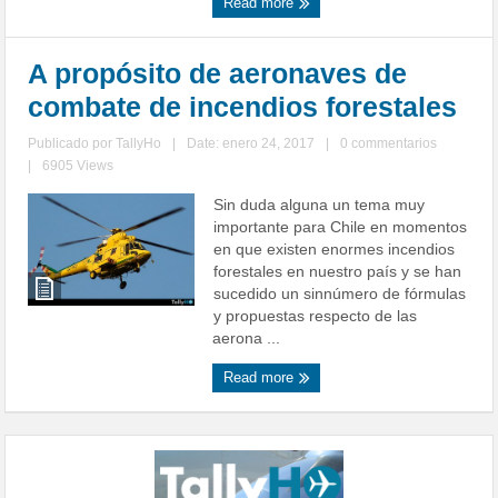
Read more
A propósito de aeronaves de
combate de incendios forestales
Publicado por
TallyHo
|
Date: enero 24, 2017
|
0 commentarios
|
6905 Views
Sin duda alguna un tema muy
importante para Chile en momentos
en que existen enormes incendios
forestales en nuestro país y se han
sucedido un sinnúmero de fórmulas
y propuestas respecto de las
aerona ...
Read more