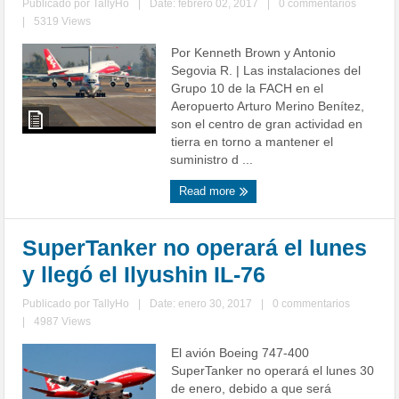
Publicado por
TallyHo
|
Date: febrero 02, 2017
|
0 commentarios
|
5319 Views
Por Kenneth Brown y Antonio
Segovia R. | Las instalaciones del
Grupo 10 de la FACH en el
Aeropuerto Arturo Merino Benítez,
son el centro de gran actividad en
tierra en torno a mantener el
suministro d ...
Read more
SuperTanker no operará el lunes
y llegó el Ilyushin IL-76
Publicado por
TallyHo
|
Date: enero 30, 2017
|
0 commentarios
|
4987 Views
El avión Boeing 747-400
SuperTanker no operará el lunes 30
de enero, debido a que será