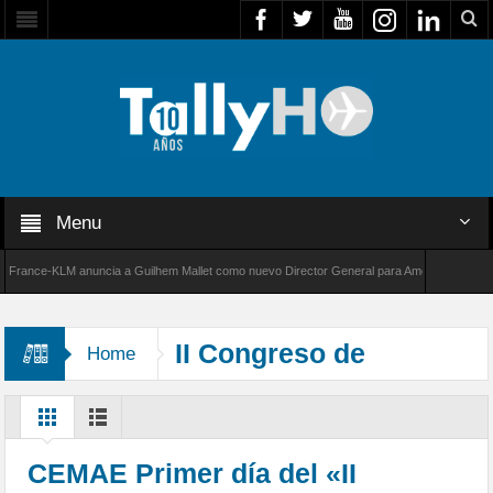
Menu
nce-KLM anuncia a Guilhem Mallet como nuevo Director General para América Latina
 de Bombardier establece un nuevo récord de velocidad entre Los Ángeles y Farnborough, R
II Congreso de
Home
Seguridad Operacional y Medicina
de Aviación
CEMAE Primer día del «II