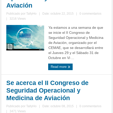
Aviación
Publicado por
TallyHo
|
Date: octubre 22, 2015
|
0 commentarios
|
3216 Views
Ya estamos a una semana de que
se inicie el II Congreso de
Seguridad Operacional y Medicina
de Aviación, organizado por el
CEMAE, que se desarrollará entre
el Jueves 29 y el Sábado 31 de
Octubre en Vi ...
Read more
Se acerca el II Congreso de
Seguridad Operacional y
Medicina de Aviación
Publicado por
TallyHo
|
Date: octubre 08, 2015
|
0 commentarios
|
3471 Views