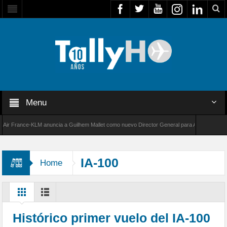
Menu
 France-KLM anuncia a Guilhem Mallet como nuevo Director General para América Latina
8000 de Bombardier establece un nuevo récord de velocidad entre Los Ángeles y Farnborou
IA-100
Home
Histórico primer vuelo del IA-100