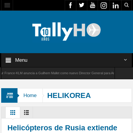
Menu
rance-KLM anuncia a Guilhem Mallet como nuevo Director General para América Latina
000 de Bombardier establece un nuevo récord de velocidad entre Los Ángeles y Farnborough
HELIKOREA
Home
Helicópteros de Rusia extiende