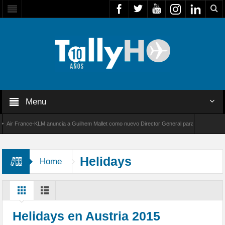
Menu
r France-KLM anuncia a Guilhem Mallet como nuevo Director General para América Latina
 8000 de Bombardier establece un nuevo récord de velocidad entre Los Ángeles y Farnboro
Helidays
Home
Helidays en Austria 2015