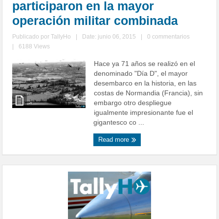
participaron en la mayor
operación militar combinada
Publicado por
TallyHo
|
Date: junio 06, 2015
|
0 commentarios
|
6188 Views
Hace ya 71 años se realizó en el
denominado "Día D", el mayor
desembarco en la historia, en las
costas de Normandia (Francia), sin
embargo otro despliegue
igualmente impresionante fue el
gigantesco co ...
Read more