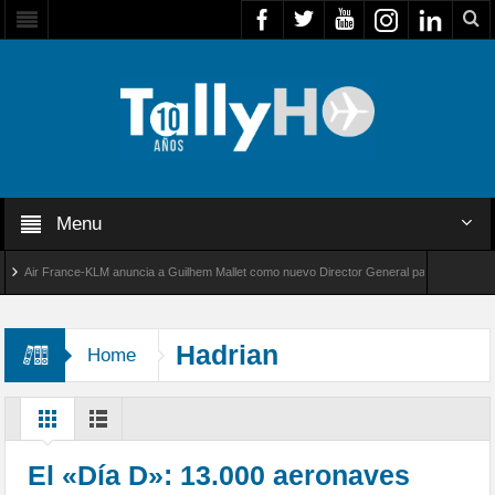
Menu
Air France-KLM anuncia a Guilhem Mallet como nuevo Director General para América Latina
al 8000 de Bombardier establece un nuevo récord de velocidad entre Los Ángeles y Farnbo
Hadrian
Home
El «Día D»: 13.000 aeronaves