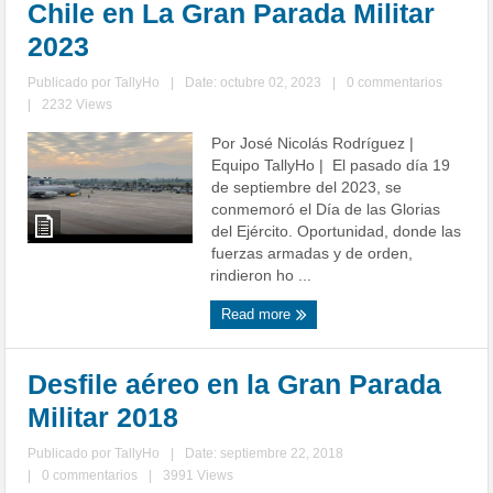
Chile en La Gran Parada Militar
2023
Publicado por
TallyHo
|
Date: octubre 02, 2023
|
0 commentarios
|
2232 Views
Por José Nicolás Rodríguez |
Equipo TallyHo | El pasado día 19
de septiembre del 2023, se
conmemoró el Día de las Glorias
del Ejército. Oportunidad, donde las
fuerzas armadas y de orden,
rindieron ho ...
Read more
Desfile aéreo en la Gran Parada
Militar 2018
Publicado por
TallyHo
|
Date: septiembre 22, 2018
|
0 commentarios
|
3991 Views