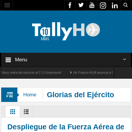
Menu
retira del servicio al C-2 Greyhound
Air France-KLM anuncia a Guilhem Mallet como
50 años de la llegada de los primeros F-5E Tigre II de la FACH
Glorias del Ejército
Home
Despliegue de la Fuerza Aérea de