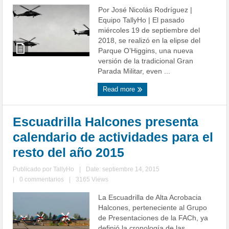
Por José Nicolás Rodríguez |
Equipo TallyHo | El pasado
miércoles 19 de septiembre del
2018, se realizó en la elipse del
Parque O’Higgins, una nueva
versión de la tradicional Gran
Parada Militar, even ...
Read more
Escuadrilla Halcones presenta
calendario de actividades para el
resto del año 2015
Publicado por
TallyHo
|
Date: septiembre 14, 2015
|
0 commentarios
|
3165 Views
La Escuadrilla de Alta Acrobacia
Halcones, perteneciente al Grupo
de Presentaciones de la FACh, ya
definió la cronología de las