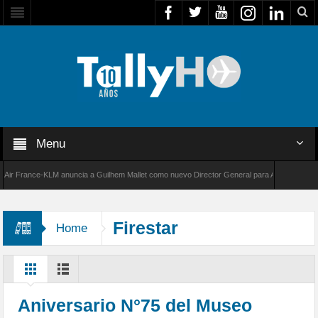
Menu
 France-KLM anuncia a Guilhem Mallet como nuevo Director General para América Latina
8000 de Bombardier establece un nuevo récord de velocidad entre Los Ángeles y Farnborou
Firestar
Home
Aniversario N°75 del Museo