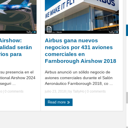
Airshow:
Airbus gana nuevos
alidad serán
negocios por 431 aviones
rios para
comerciales en
Farnborough Airshow 2018
su presencia en el
Airbus anunció un sólido negocio de
tional Airshow 2024
aviones comerciales durante el Salón
seguri ...
Aeronáutico Farnborough 2018, co ...
Ho
|
0 comments
julio 23, 2018
| by
TallyHo
|
0 comments
Read more