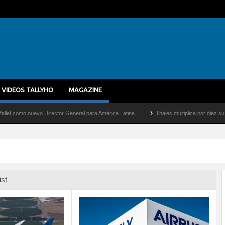
VIDEOS TALLYHO
MAGAZINE
o nuevo Director General para América Latina
Thales multiplica por diez su capacid
ist