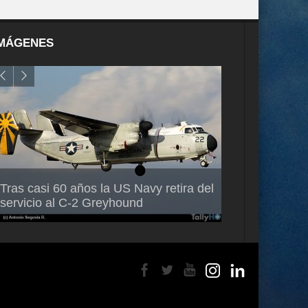
MÁGENES
Air France-KLM anuncia a Guilhem
Thales multipl
Tras casi 60 años la US Navy retira del
Mallet como nuevo Director General
capacidad de 
servicio al C-2 Greyhound
para América Latina
en Brasil