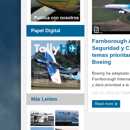
Papel Digital
Farnborough 
Seguridad y C
temas priorita
Boeing
Boeing ha adaptado 
Farnborough Interna
y dará prioridad a la 
julio 18, 2024
| by
Tally
Más Leídos
Read more