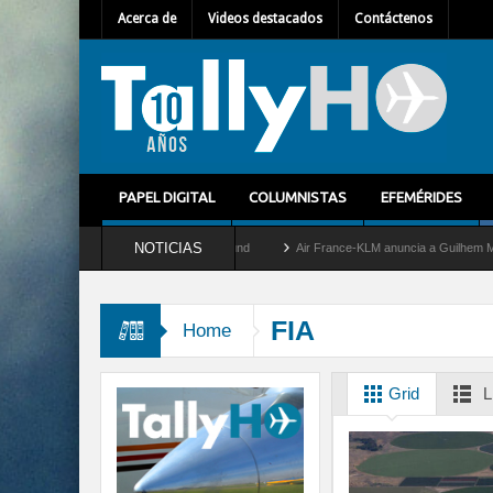
Acerca de
Videos destacados
Contáctenos
PAPEL DIGITAL
COLUMNISTAS
EFEMÉRIDES
NOTICIAS
 retira del servicio al C-2 Greyhound
Air France-KLM anuncia a Guilhem Mallet com
FIA
Home
Grid
L