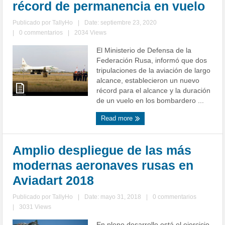
récord de permanencia en vuelo
Publicado por
TallyHo
|
Date: septiembre 23, 2020
|
0 commentarios
|
2034 Views
El Ministerio de Defensa de la
Federación Rusa, informó que dos
tripulaciones de la aviación de largo
alcance, establecieron un nuevo
récord para el alcance y la duración
de un vuelo en los bombardero ...
Read more
Amplio despliegue de las más
modernas aeronaves rusas en
Aviadart 2018
Publicado por
TallyHo
|
Date: mayo 31, 2018
|
0 commentarios
|
3031 Views
En pleno desarrollo está el ejercicio-