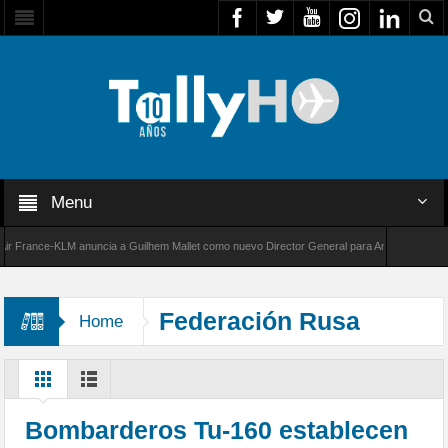
Menu
ance-KLM anuncia a Guilhem Mallet como nuevo Director General para América Latina
0 de Bombardier establece un nuevo récord de velocidad entre Los Ángeles y Farnborough,
Federación Rusa
Home
Bombarderos Tu-160 establecen