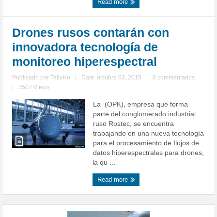
Read more
Drones rusos contarán con
innovadora tecnología de
monitoreo hiperespectral
Publicado por
TallyHo
|
Date: octubre 03, 2015
|
0 commentarios
|
3507 Views
La (OPK), empresa que forma
parte del conglomerado industrial
ruso Rostec, se encuentra
trabajando en una nueva tecnología
para el procesamiento de flujos de
datos hiperespectrales para drones,
la qu ...
Read more