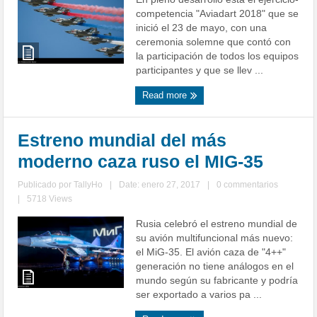
competencia "Aviadart 2018" que se
inició el 23 de mayo, con una
ceremonia solemne que contó con
la participación de todos los equipos
participantes y que se llev ...
Read more
Estreno mundial del más
moderno caza ruso el MIG-35
Publicado por
TallyHo
|
Date: enero 27, 2017
|
0 commentarios
|
5718 Views
Rusia celebró el estreno mundial de
su avión multifuncional más nuevo:
el MiG-35. El avión caza de "4++"
generación no tiene análogos en el
mundo según su fabricante y podría
ser exportado a varios pa ...