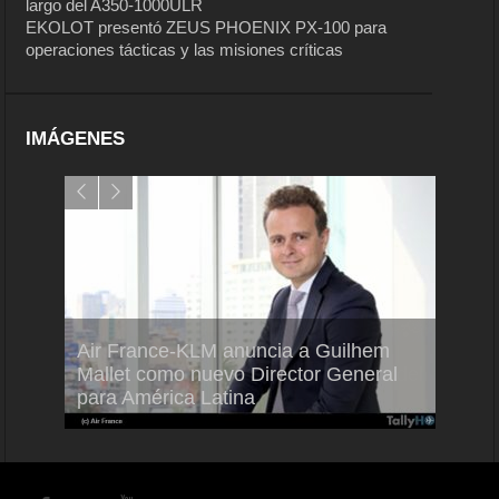
largo del A350-1000ULR
EKOLOT presentó ZEUS PHOENIX PX-100 para
operaciones tácticas y las misiones críticas
IMÁGENES
Air France-KLM anuncia a Guilhem
Thale
ra del
Mallet como nuevo Director General
capac
para América Latina
en Br