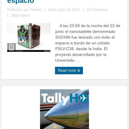
espacio
Publicado por
TallyHo
|
Date: junio 23, 2017
|
(1) Comment
|
3632 Views
A las 23:59 de la noche del 22 de
junio el nanosatélite denominado
SUCHAI fue lanzado con éxito al
espacio a bordo de un cohete
PSLV-C38, desde la India. El
proyecto desarrollado por la
Universida ...
Read more