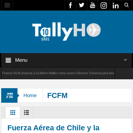
Menu
nce-KLM anuncia a Guilhem Mallet como nuevo Director General para América Latina
 de Bombardier establece un nuevo récord de velocidad entre Los Ángeles y Farnborough, 
FCFM
Home
Fuerza Aérea de Chile y la