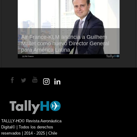
Air France-KLM anuncia a Guilhem
Thale
ra del
Mallet como nuevo Director General
capac
para América Latina
en Br
TALLLY-HO© Revista Aeronáutica
Digital© | Todos los derechos
reservados | 2014 - 2025 | Chile