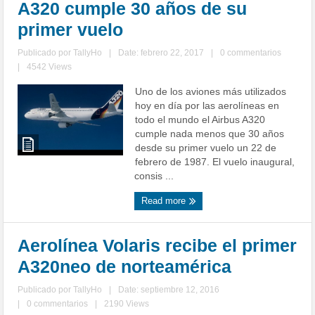
A320 cumple 30 años de su
primer vuelo
Publicado por
TallyHo
|
Date: febrero 22, 2017
|
0 commentarios
|
4542 Views
Uno de los aviones más utilizados
hoy en día por las aerolíneas en
todo el mundo el Airbus A320
cumple nada menos que 30 años
desde su primer vuelo un 22 de
febrero de 1987. El vuelo inaugural,
consis ...
Read more
Aerolínea Volaris recibe el primer
A320neo de norteamérica
Publicado por
TallyHo
|
Date: septiembre 12, 2016
|
0 commentarios
|
2190 Views