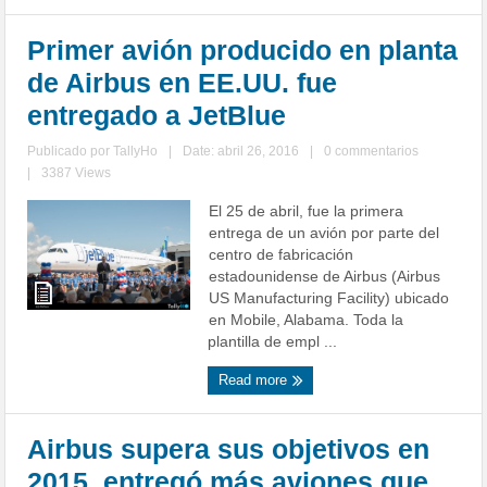
Primer avión producido en planta
de Airbus en EE.UU. fue
entregado a JetBlue
Publicado por
TallyHo
|
Date: abril 26, 2016
|
0 commentarios
|
3387 Views
El 25 de abril, fue la primera
entrega de un avión por parte del
centro de fabricación
estadounidense de Airbus (Airbus
US Manufacturing Facility) ubicado
en Mobile, Alabama. Toda la
plantilla de empl ...
Read more
Airbus supera sus objetivos en
2015, entregó más aviones que