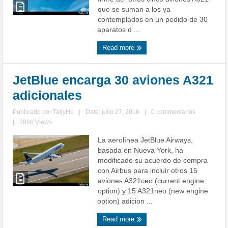
que se suman a los ya
contemplados en un pedido de 30
aparatos d ...
Read more
JetBlue encarga 30 aviones A321
adicionales
Publicado por
TallyHo
|
Date: julio 27, 2016
|
0 commentarios
|
2896 Views
La aerolínea JetBlue Airways,
basada en Nueva York, ha
modificado su acuerdo de compra
con Airbus para incluir otros 15
aviones A321ceo (current engine
option) y 15 A321neo (new engine
option) adicion ...
Read more