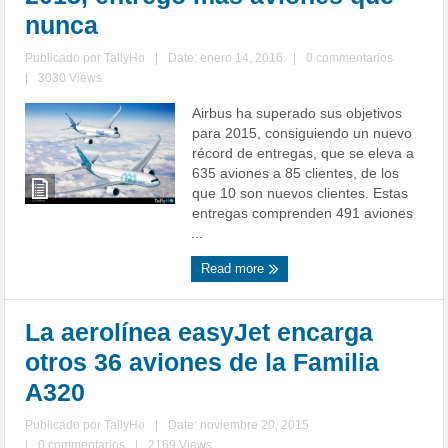
nunca
Publicado por
TallyHo
|
Date: enero 14, 2016
|
0 commentarios
|
3030 Views
Airbus ha superado sus objetivos
para 2015, consiguiendo un nuevo
récord de entregas, que se eleva a
635 aviones a 85 clientes, de los
que 10 son nuevos clientes. Estas
entregas comprenden 491 aviones
...
Read more
La aerolínea easyJet encarga
otros 36 aviones de la Familia
A320
Publicado por
TallyHo
|
Date: noviembre 20, 2015
|
0 commentarios
|
2169 Views