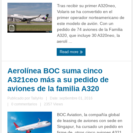
Tras recibir su primer A320neo,
Volaris se ha convertido en el
primer operador norteamericano de
este modelo de avión. Con un
pedido de 74 aviones de la Familia
A320, que incluye 30 A320neo, la
aerolí ...
Read more
Aerolínea BOC suma cinco
A321ceo más a su pedido de
aviones de la familia A320
Publicado por
TallyHo
|
Date: septiembre 01, 2016
|
0 commentarios
|
2357 Views
BOC Aviation, la compañía global
de leasing de aviones con sede en
Singapur, ha cursado un pedido en
firme de otros cinco aviones A321