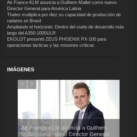
Air France-KLM anuncia a Guilhem Mallet como nuevo
Director General para América Latina
Thales multiplica por diez su capacidad de producción de
radares en Brasil
Ampliando el horizonte: Dentro del vuelo de desarrollo más
largo del A350-1000ULR
EKOLOT presentó ZEUS PHOENIX PX-100 para
operaciones tácticas y las misiones críticas
IMÁGENES
Air France-KLM anuncia a Guilhem
Thale
ra del
Mallet como nuevo Director General
capac