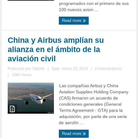
programados con el primero de sus
100 nuevos avion ...
Read more
China y Airbus amplían su
alianza en el ámbito de la
aviación civil
Publicado por
TallyHo
|
Date: marzo 25, 2019
|
0 commentarios
|
1960 Views
Las compañías Airbus y China
Aviation Supplies Holding Company
(CAS) firmaron un acuerdo de
condiciones generales (General
Terms Agreement - GTA) para la
adquisición, por parte de una serie
de aerolín ...
Read more