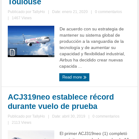
Toulouse
Publicado por
TallyHo
|
Date: enero 21, 2020
|
0 commentarios
|
1467 Views
De acuerdo con su estrategia de
mantener su sistema global de
producción a la vanguardia de la
tecnología y de aumentar su
capacidad y flexibilidad industrial,
Airbus ha decidido crear nuevas
capacida ...
Read more
ACJ319neo establece récord
durante vuelo de prueba
Publicado por
TallyHo
|
Date: abril 30, 2019
|
0 commentarios
|
2113 Views
El primer ACJ319neo (1) completó