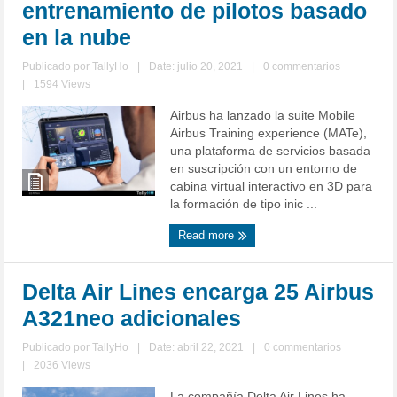
entrenamiento de pilotos basado
en la nube
Publicado por
TallyHo
|
Date: julio 20, 2021
|
0 commentarios
|
1594 Views
Airbus ha lanzado la suite Mobile
Airbus Training experience (MATe),
una plataforma de servicios basada
en suscripción con un entorno de
cabina virtual interactivo en 3D para
la formación de tipo inic ...
Read more
Delta Air Lines encarga 25 Airbus
A321neo adicionales
Publicado por
TallyHo
|
Date: abril 22, 2021
|
0 commentarios
|
2036 Views
La compañía Delta Air Lines ha