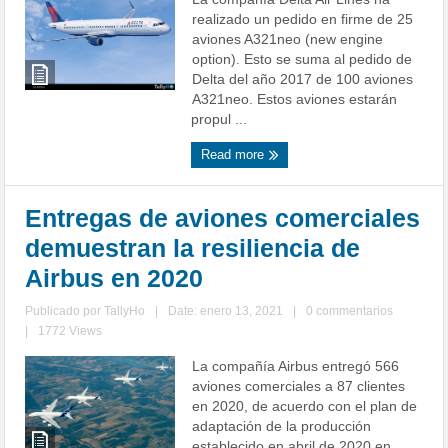
realizado un pedido en firme de 25
aviones A321neo (new engine
option). Esto se suma al pedido de
Delta del año 2017 de 100 aviones
A321neo. Estos aviones estarán
propul ...
Read more
Entregas de aviones comerciales
demuestran la resiliencia de
Airbus en 2020
Publicado por
TallyHo
|
Date: enero 13, 2021
|
0 commentarios
|
1772 Views
La compañía Airbus entregó 566
aviones comerciales a 87 clientes
en 2020, de acuerdo con el plan de
adaptación de la producción
establecido en abril de 2020 en