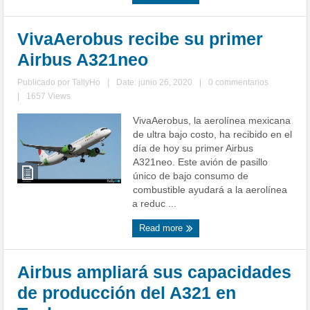
VivaAerobus recibe su primer
Airbus A321neo
Publicado por
TallyHo
|
Date: junio 26, 2020
|
0 commentarios
|
1657 Views
VivaAerobus, la aerolínea mexicana
de ultra bajo costo, ha recibido en el
día de hoy su primer Airbus
A321neo. Este avión de pasillo
único de bajo consumo de
combustible ayudará a la aerolínea
a reduc ...
Read more
Airbus ampliará sus capacidades
de producción del A321 en